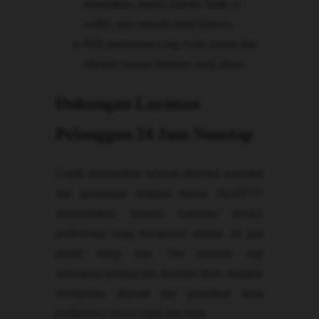
disediakan, seperti transfer bank, e-
wallet, atau metode lokal lainnya.
Pilih permainan yang Anda kuasai dan
nikmati sensasi bermain yang aman.
Dukungan Layanan
Pelanggan 24 Jam Nonstop
Untuk memastikan seluruh aktivitas transaksi
dan permainan berjalan lancar, SLOT777
menyediakan layanan customer service
profesional yang beroperasi selama 24 jam
penuh setiap hari. Tim bantuan siap
merespons pertanyaan, kendala akun, maupun
memproses deposit dan penarikan dana
(withdraw) secara cepat dan tepat.