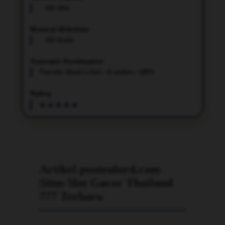
IDR 5000
Minimal Withdraw
IDR 50,000
Transaksi Pembayaran
Transfer Bank Lokal • E-wallet • QRIS
Rating
Artikel pootenlord.com
Situs Slot Gacor Thailand
777 Terbaru