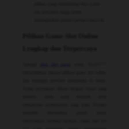
pilihan yang mendukung fitur scatter
dan perkalian tinggi untuk
meningkatkan potensi jackpot maxwin.
Pilihan Game Slot Online
Lengkap dan Terpercaya
Sebagai
situs slot gacor
resmi, SLOT777
menyediakan ratusan pilihan game slot online
dari berbagai provider terkemuka di dunia.
Setiap permainan dibuat dengan visual yang
modern, audio yang menarik, serta
mekanisme pembayaran yang jelas. Pemain
memiliki fleksibilitas penuh untuk
menentukan nominal taruhan, mulai dari bet
777 yang terjangkau hingga penyesuaian