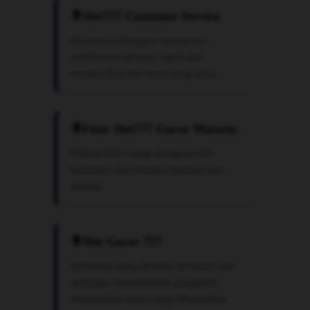
Slot777 Customer Service
Layanan pelanggan merespons
pertanyaan dengan cepat dan
memberikan informasi yang jelas.
Fitur Slot777 Gacor Maxwin
Pilihan fitur cukup beragam dan
halaman situs terasa responsif saat
dibuka.
Slot Gacor 777
Informasi yang tersedia tersusun rapi
sehingga memudahkan pengguna
menemukan menu yang dibutuhkan.