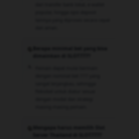
dari transfer bank lokal, e-wallet
popular, hingga opsi deposit
lainnya yang diproses secara cepat
dan aman.
Berapa minimal bet yang bisa
dimainkan di SLOT777?
Pemain dapat mulai bermain
dengan nominal bet 777 yang
sangat terjangkau, sehingga
fleksibel untuk diatur sesuai
dengan modal dan strategi
masing-masing pemain.
Mengapa harus memilih Slot
Server Thailand di SLOT777?