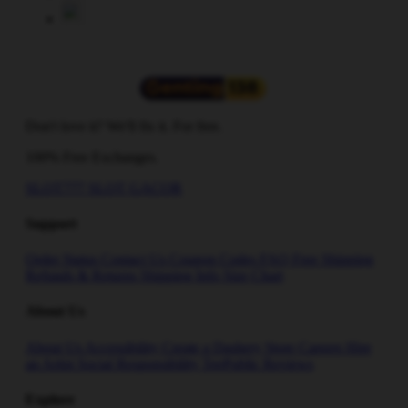
Don't love it? We'll fix it. For free.
100% Free Exchanges.
SLOT777 SLOT GACOR
Support
Order Status
Contact Us
Coupon Codes
FAQ
Free Shipping
Refunds & Returns
Shipping Info
Size Chart
About Us
About Us
Accessibility
Create a Dashery Store
Careers
Hire
an Artist
Social Responsibility
TeePublic Reviews
Explore