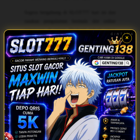
Segera bergabung di SLOT777 hari ini dan
rasakan pengalaman bermain slot online
terpercaya di server Thailand terbaik tahun
×
2026.
Ulasan Pengguna SLOT 777
GACOR GAMPANG
MENANG
Situs Slot777